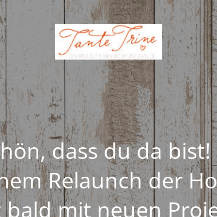
hön, dass du da bist!
inem Relaunch der 
z bald mit neuen Proj