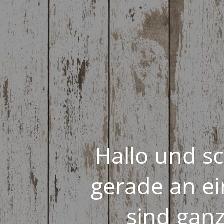
Hallo und sc
gerade an e
sind gan