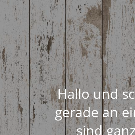
Hallo und sc
gerade an e
sind gan