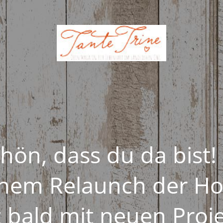
hön, dass du da bist!
inem Relaunch der 
z bald mit neuen Proj